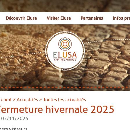
Découvrir Elusa
Visiter Elusa
Partenaires
Infos pr
ccueil
>
Actualités
>
Toutes les actualités
Fermeture hivernale 2025
e 02/11/2025
ers visiteurs,