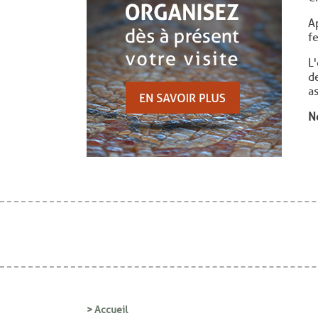
A
f
L
d
a
N
> Accueil