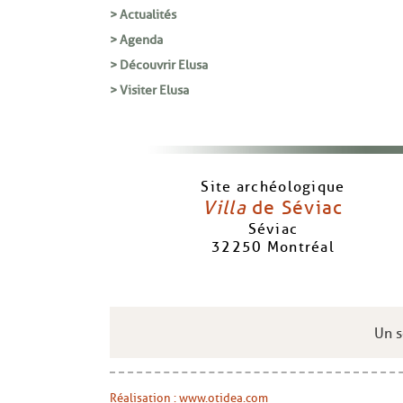
> Actualités
> Agenda
> Découvrir Elusa
> Visiter Elusa
Site archéologique
Villa
de Séviac
Séviac
32250
Montréal
Un s
Réalisation : www.otidea.com