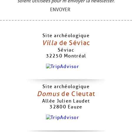
soient utilisées pour m’envoyer la newsletter.
ENVOYER
Site archéologique
Villa
de Séviac
Séviac
32250
Montréal
Site archéologique
Domus
de Cieutat
Allée Julien Laudet
32800
Eauze